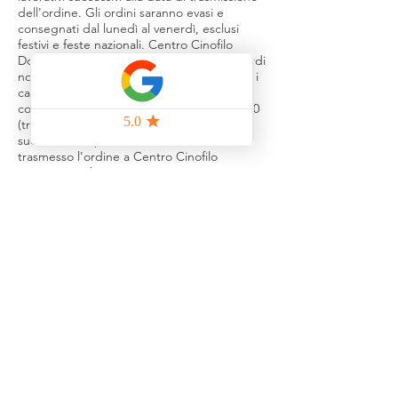
dell'ordine. Gli ordini saranno evasi e
consegnati dal lunedì al venerdì, esclusi
festivi e feste nazionali. Centro Cinofilo
DogZone s.r.l. non è responsabile per ritardi
non prevedibili, fermo restando che, salvo i
casi di forza maggiore, i Prodotti saranno
consegnati entro un termine massimo di 30
(trenta) giorni a decorrere dal giorno
successivo a quello in cui il Cliente ha
trasmesso l'ordine a Centro Cinofilo
DogZone s.r.l.;
6.7 Per la consegna della merce è
necessaria la presenza del Cliente o di un
suo incaricato all'indirizzo del destinatario
indicato nell'ordine. Al momento della
consegna della merce da parte del
Corriere, il Cliente è tenuto a controllare:
- che il numero dei colli in consegna
corrisponda a quanto indicato nel
documento di trasporto (DDT);
- che l'imballo risulti integro, non
danneggiato, né bagnato o comunque
alterato, anche nei materiali di chiusura.
Eventuali danni all'imballo e/o al prodotto o
la mancata corrispondenza del numero dei