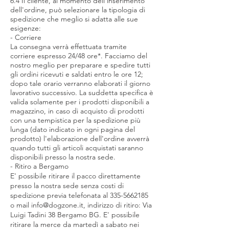
6.4 Il cliente, al momento dell'inserimento
dell'ordine, può selezionare la tipologia di
spedizione che meglio si adatta alle sue
esigenze:
- Corriere
La consegna verrà effettuata tramite
corriere espresso 24/48 ore*. Facciamo del
nostro meglio per preparare e spedire tutti
gli ordini ricevuti e saldati entro le ore 12;
dopo tale orario verranno elaborati il giorno
lavorativo successivo. La suddetta specifica è
valida solamente per i prodotti disponibili a
magazzino, in caso di acquisto di prodotti
con una tempistica per la spedizione più
lunga (dato indicato in ogni pagina del
prodotto) l'elaborazione dell'ordine avverrà
quando tutti gli articoli acquistati saranno
disponibili presso la nostra sede.
- Ritiro a Bergamo
E' possibile ritirare il pacco direttamente
presso la nostra sede senza costi di
spedizione previa telefonata al
335-5662185
o mail
info@dogzone.it
, indirizzo di ritiro: Via
Luigi Tadini 38 Bergamo BG. E' possibile
ritirare la merce da martedì a sabato nei