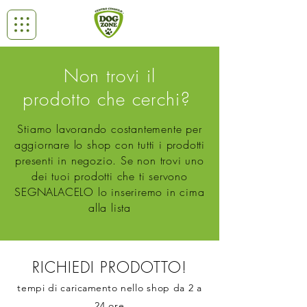
Non trovi il
prodotto che cerchi?
Stiamo lavorando
costantemente
per
aggiornare lo shop con tutti i prodotti
presenti in negozio. Se non trovi uno
dei tuoi prodotti che ti servono
SEGNALACELO lo inseriremo in cima
alla lista
RICHIEDI PRODOTTO!
tempi di
caricamento
nello shop da 2 a
24 ore