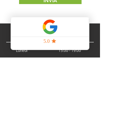
INVIA
ORARI STRUTTURA
Lunedì 15:00 - 19:00
Martedì 8:30 - 12:30 | 15:00 - 19:00
8:30 - 12:30 | 15:00 - 19:00
Mercoledì
Giovedì 8:30 - 12:30 | 15:00 - 19:00
Venerdì 8:30 - 12:30 | 15:00 - 19:00
Sabato 8:30 - 12:30 | 15:00 - 19:00
DOMENICA E LUNEDÌ MATTINA
CHIUSO