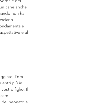
verbale del 
 un cane anche 
 quando non ha 
asciarlo 
 fondamentale 
spettative e al 
ggiate, l’ora 
 entri più in 
ostro figlio. Il 
sare 
o del neonato a 