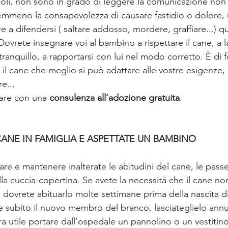
ccoli, non sono in grado di leggere la comunicazione non 
mmeno la consapevolezza di causare fastidio o dolore,
re a difendersi ( saltare addosso, mordere, graffiare...)
 Dovrete insegnare voi al bambino a rispettare il cane, a l
tranquillo, a rapportarsi con lui nel modo corretto. È di
il cane che meglio si può adattare alle vostre esigenze, a
e... 
are con una 
consulenza all’adozione gratuita
. 
 CANE IN FAMIGLIA E ASPETTATE UN BAMBINO
are e mantenere inalterate le abitudini del cane, le passe
lla cuccia-copertina. Se avete la necessità che il cane non
 dovrete abituarlo molte settimane prima della nascita di v
 subito il nuovo membro del branco, lasciateglielo annu
 utile portare dall’ospedale un pannolino o un vestitin