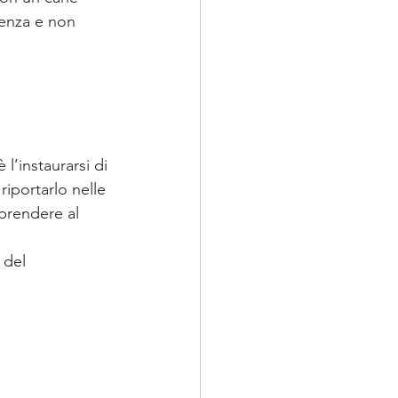
ienza e non 
 l’instaurarsi di 
iportarlo nelle 
prendere al 
 
 del 