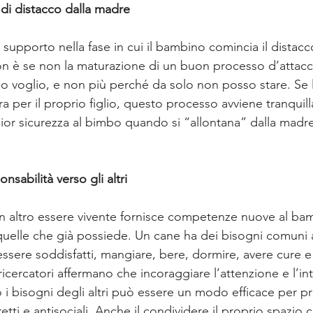
 di distacco dalla madre
 supporto nella fase in cui il bambino comincia il distacc
n è se non la maturazione di un buon processo d’attac
lo voglio, e non più perché da solo non posso stare. S
 per il proprio figlio, questo processo avviene tranquill
r sicurezza al bimbo quando si “allontana” dalla madre
nsabilità verso gli altri
 un altro essere vivente fornisce competenze nuove al ba
 quelle che già possiede. Un cane ha dei bisogni comuni a
ere soddisfatti, mangiare, bere, dormire, avere cure e
 ricercatori affermano che incoraggiare l’attenzione e l’in
 i bisogni degli altri può essere un modo efficace per pre
ti e antisociali .Anche il condividere il proprio spazio 