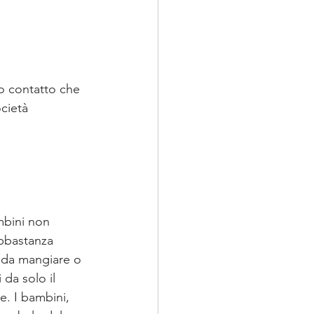
co contatto che 
cietà 
mbini non 
abbastanza 
 da mangiare o 
 da solo il 
. I bambini, 