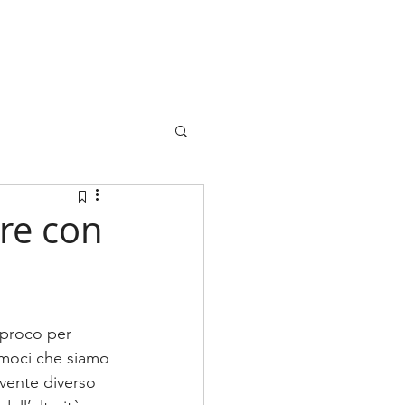
ere con
iproco per 
iamoci che siamo 
ivente diverso 