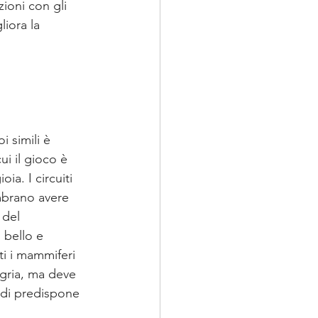
ioni con gli 
iora la 
 simili è 
i il gioco è 
ia. I circuiti 
embrano avere 
 del 
 bello e 
tti i mammiferi 
egria, ma deve 
ndi predispone 