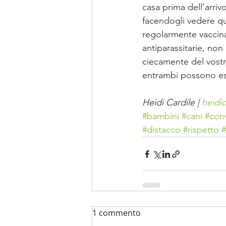
casa prima dell’arriv
facendogli vedere qu
regolarmente vaccinat
antiparassitarie, no
ciecamente del vostro
entrambi possono ess
Heidi Cardile | 
heidi
#bambini
#cani
#con
#distacco
#rispetto
#
1 commento