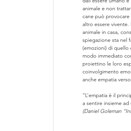
dall’essere umano e q
animale e non tratta
cane può provocare n
altro essere vivente.
animale in casa, con
spiegazione sta nel 
(emozioni) di quello
modo immediato con i
proiettino le loro es
coinvolgimento emoti
anche empatia verso 
“L’empatia è il princ
a sentire insieme ad
(Daniel Goleman “Int