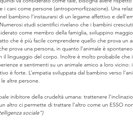
uindi va considerato come tale, bisogna avere rispetto de
re i cani come persone (antropomorfizzazione). Una rela
el bambino l’instaurarsi di un legame affettivo e dell’e
 Numerosi studi scientifici rivelano che i bambini cresciut
siderato come membro della famiglia, sviluppino maggio
fatto che è più facile comprendere quello che prova un a
 che prova una persona, in quanto l’animale è spontaneo
l linguaggio del corpo. Inoltre è molto probabile che i
perienze e sentimenti su un animale amico a loro vicino: i
vo è forte. L’empatia sviluppata dal bambino verso l’ani
le altre persone. 
ipale inibitore della crudeltà umana: trattenere l’inclinaz
 un altro ci permette di trattare l’altro come un ESSO n
elligenza sociale”)