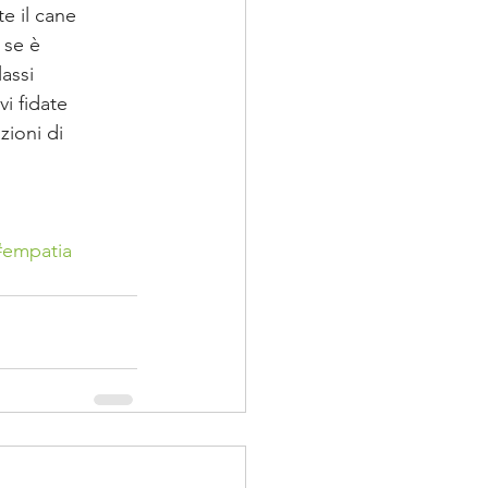
e il cane 
 se è 
assi 
i fidate 
zioni di 
#empatia