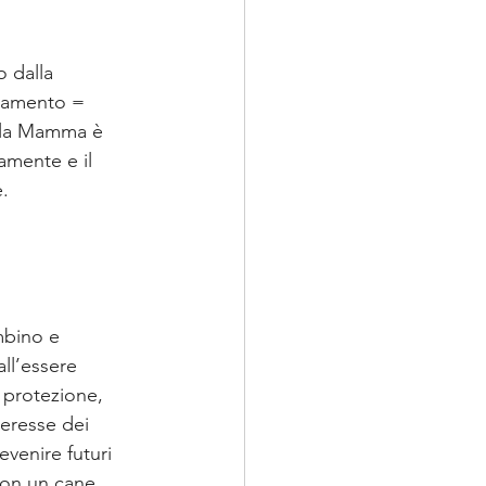
o dalla 
camento = 
e la Mamma è 
amente e il 
. 
mbino e 
ll’essere 
 protezione, 
teresse dei 
venire futuri 
con un cane 