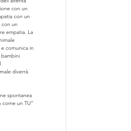
ll’alterità 
zione con un 
mpatia con un 
i con un 
re empatia. La 
nimale 
 e comunica in 
 bambini 
l 
male diverrà 
ione spontanea 
on come un TU” 