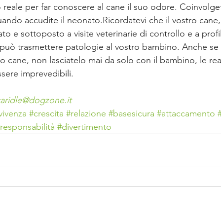
o reale per far conoscere al cane il suo odore. Coinvolget
ando accudite il neonato.Ricordatevi che il vostro cane,
o e sottoposto a visite veterinarie di controllo e a profil
n può trasmettere patologie al vostro bambino. Anche se v
 cane, non lasciatelo mai da solo con il bambino, le rea
ere imprevedibili. 
caridle@dogzone.it
vivenza
#crescita
#relazione
#basesicura
#attaccamento
responsabilità
#divertimento