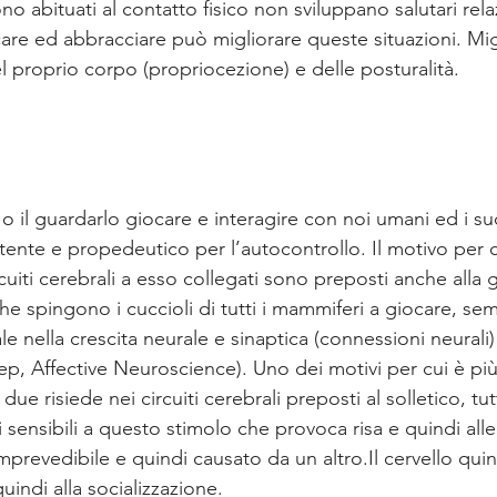
o abituati al contatto fisico non sviluppano salutari relaz
care ed abbracciare può migliorare queste situazioni. Migl
 proprio corpo (propriocezione) e delle posturalità. 
o il guardarlo giocare e interagire con noi umani ed i suoi
ente e propedeutico per l’autocontrollo. Il motivo per cu
cuiti cerebrali a esso collegati sono preposti anche alla gio
che spingono i cuccioli di tutti i mammiferi a giocare, s
 nella crescita neurale e sinaptica (connessioni neurali)
, Affective Neuroscience). Uno dei motivi per cui è più
due risiede nei circuiti cerebrali preposti al solletico, tu
sensibili a questo stimolo che provoca risa e quindi all
mprevedibile e quindi causato da un altro.Il cervello qui
quindi alla socializzazione. 