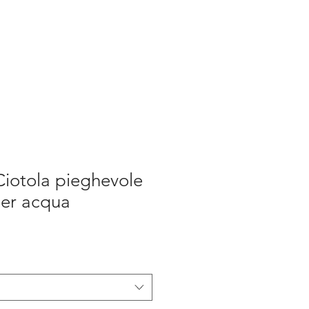
otola pieghevole
 per acqua