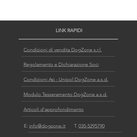
LINK RAPIDI
Condizioni di vendita DogZone s.r.l.
Regolamento e Dichiarazione Soci
Condizioni Asi - Unipol DogZone a.s.d.
Modulo Tesseramento DogZone a.s.d.
Articoli d'approfondimento
E:
info@dogzone.it
T.
035-5295790