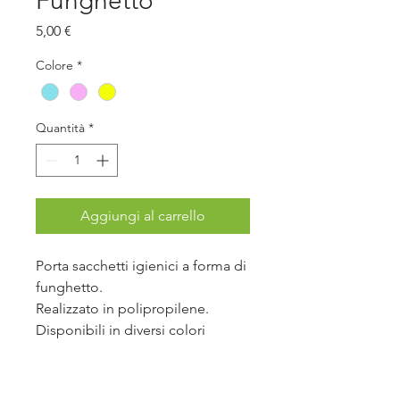
Funghetto
Prezzo
5,00 €
Colore
*
Quantità
*
Aggiungi al carrello
Porta sacchetti igienici a forma di
funghetto.
Realizzato in polipropilene.
Disponibili in diversi colori