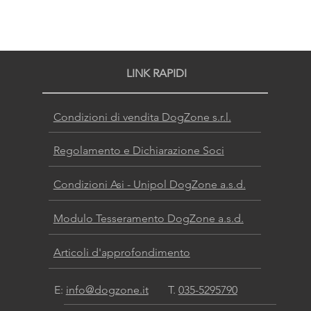
LINK RAPIDI
Condizioni di vendita DogZone s.r.l.
Regolamento e Dichiarazione Soci
Condizioni Asi - Unipol DogZone a.s.d.
Modulo Tesseramento DogZone a.s.d.
Articoli d'approfondimento
E:
info@dogzone.it
T.
035-5295790