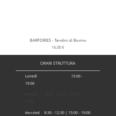
BARFDRIES - Tendini di Bovino
Prezzo
16,00 €
ORARI STRUTTURA
Lunedì 15:00 -
19:00
Martedì 8:30 - 12:30 | 15:00 -
19:00
8:30 - 12:30 | 15:00 - 19:00
Mercoledì