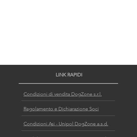
LINK RAPIDI
Condizioni di vendita DogZone s.r.l.
Regolamento e Dichiarazione Soci
Condizioni Asi - Unipol DogZone a.s.d.