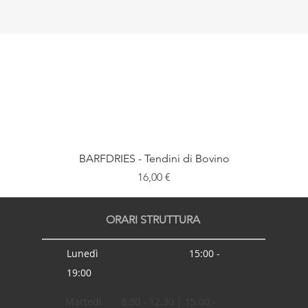
BARFDRIES - Tendini di Bovino
Prezzo
16,00 €
ORARI STRUTTURA
Lunedì 15:00 -
19:00
Martedì 8:30 - 12:30 | 15:00 -