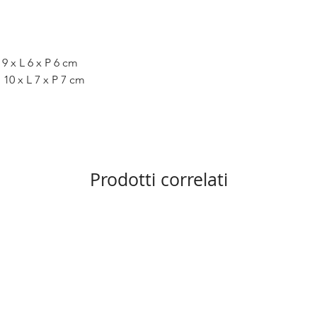
 9 x L 6 x P 6 cm
H 10 x L 7 x P 7 cm
Prodotti correlati