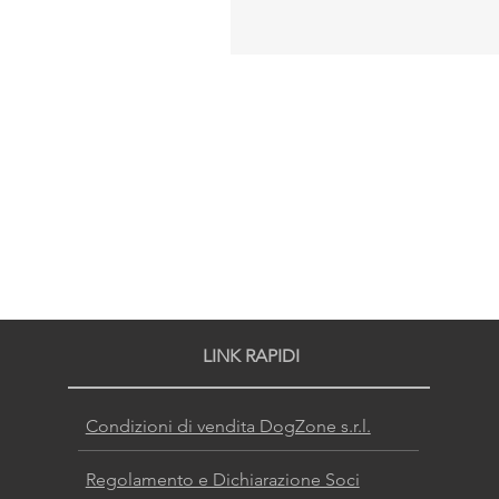
LINK RAPIDI
Condizioni di vendita DogZone s.r.l.
Regolamento e Dichiarazione Soci