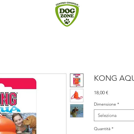
KONG AQ
Prezzo
18,00 €
Dimensione
*
Seleziona
Quantità
*