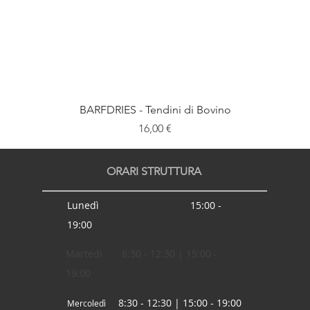
BARFDRIES - Tendini di Bovino
Prezzo
16,00 €
ORARI STRUTTURA
Lunedì 15:00 -
19:00
Martedì 8:30 - 12:30 | 15:00 -
19:00
8:30 - 12:30 | 15:00 - 19:00
Mercoledì