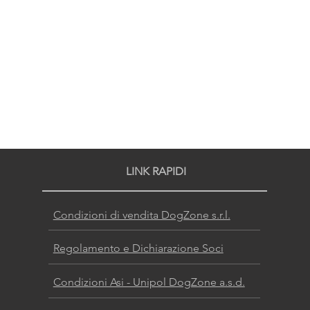
LINK RAPIDI
Condizioni di vendita DogZone s.r.l.
Regolamento e Dichiarazione Soci
Condizioni Asi - Unipol DogZone a.s.d.