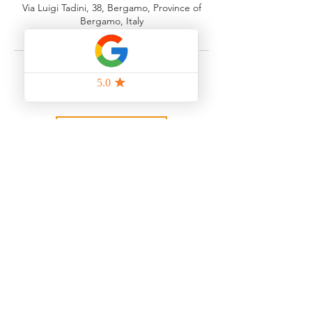
Via Luigi Tadini, 38, Bergamo, Province of
Bergamo, Italy
Indietro
ORARI STRUTTURA
Lunedì 15:00 - 19:00
Martedì 8:30 - 12:30 | 15:00 - 19:00
8:30 - 12:30 | 15:00 - 19:00
Mercoledì
Giovedì 8:30 - 12:30 | 15:00 - 19:00