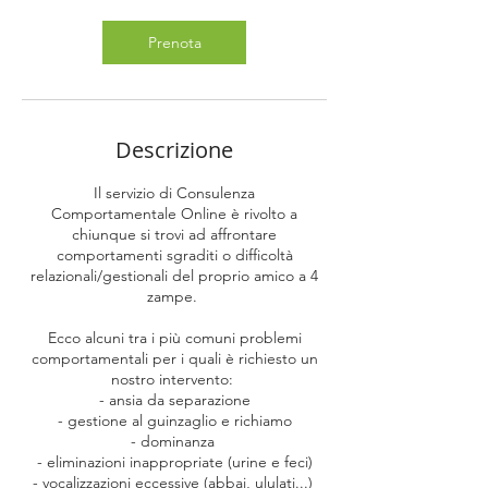
m
i
Prenota
n
u
t
i
Descrizione
Il servizio di Consulenza
Comportamentale Online è rivolto a
chiunque si trovi ad affrontare
comportamenti sgraditi o difficoltà
relazionali/gestionali del proprio amico a 4
zampe.
Ecco alcuni tra i più comuni problemi
comportamentali per i quali è richiesto un
nostro intervento:
- ansia da separazione
- gestione al guinzaglio e richiamo
- dominanza
- eliminazioni inappropriate (urine e feci)
- vocalizzazioni eccessive (abbai, ululati...)