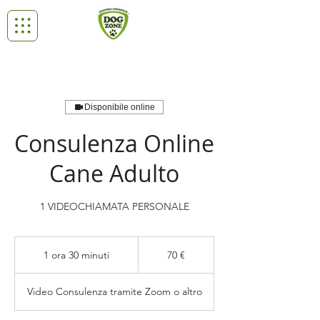
Disponibile online
Consulenza Online
Cane Adulto
1 VIDEOCHIAMATA PERSONALE
70
euro
1 ora 30 minuti
1
70 €
o
r
Video Consulenza tramite Zoom o altro
3
0