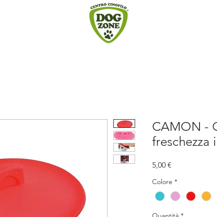
CAMON - Co
freschezza i
Prezzo
5,00 €
Colore
*
Quantità
*