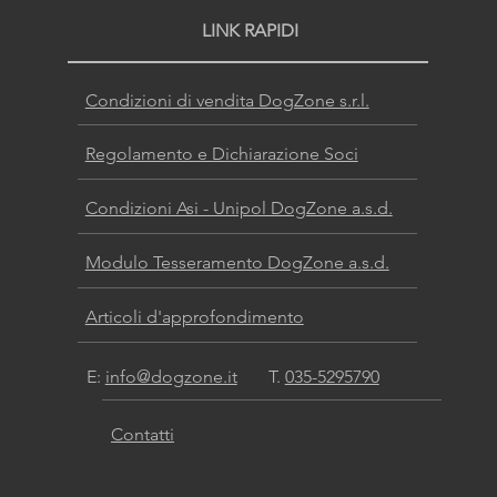
LINK RAPIDI
Condizioni di vendita DogZone s.r.l.
Regolamento e Dichiarazione Soci
Condizioni Asi - Unipol DogZone a.s.d.
Modulo Tesseramento DogZone a.s.d.
Articoli d'approfondimento
E:
info@dogzone.it
T.
035-5295790
Contatti