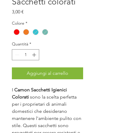
Sacchetti colorati
Prezzo
3,00 €
Colore
*
Quantità
*
Aggiungi al carrello
I
Camon Sacchetti Igienici
Colorati
sono la scelta perfetta
per i proprietari di animali
domestici che desiderano
mantenere l'ambiente pulito con
stile. Questi sacchetti sono
progettati per essere resistenti e