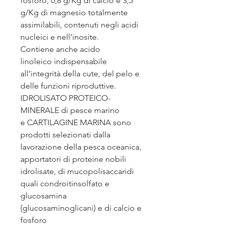
fosforo, 0,8 g/Kg di calcio e 3,5
g/Kg di magnesio totalmente
assimilabili, contenuti negli acidi
nucleici e nell’inosite.
Contiene anche acido
linoleico indispensabile
all’integrità della cute, del pelo e
delle funzioni riproduttive.
IDROLISATO PROTEICO-
MINERALE di pesce marino
e CARTILAGINE MARINA sono
prodotti selezionati dalla
lavorazione della pesca oceanica,
apportatori di proteine nobili
idrolisate, di mucopolisaccaridi
quali condroitinsolfato e
glucosamina
(glucosaminoglicani) e di calcio e
fosforo