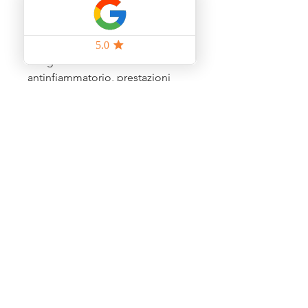
disponibili nel rapporto ottimale
questi nutrienti estremamente
preziosi per i molteplici ruoli che
svolgono:
antinfiammatorio, prestazioni
sportive, malattie della pelle ecc.
(omega-3)
salute della pelle, bellezza del
pelo, funzione ormonale di
riproduzione (omega-6).
L’integrazione vitaminica totale
e
alte dosi di
vitamina C, vitamina E
e β-carotene
formano un
complesso sinergico
antiossidante in grado di favorire
lo sviluppo del sistema
immunitario del cucciolo,
assieme a una nutrizione ottimale