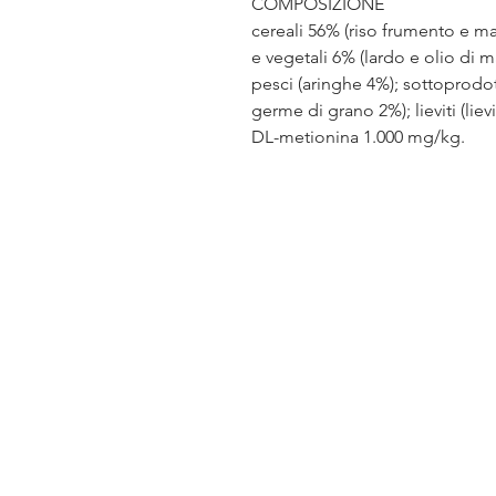
COMPOSIZIONE
cereali 56% (riso frumento e mai
e vegetali 6% (lardo e olio di m
pesci (aringhe 4%); sottoprodott
germe di grano 2%); lieviti (liev
DL-metionina 1.000 mg/kg.