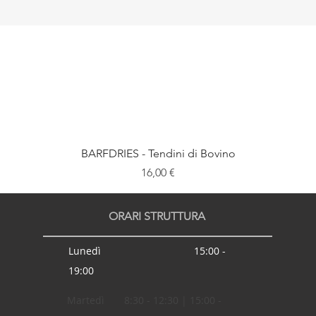
BARFDRIES - Tendini di Bovino
Prezzo
16,00 €
ORARI STRUTTURA
Lunedì 15:00 -
19:00
Martedì 8:30 - 12:30 | 15:00 -