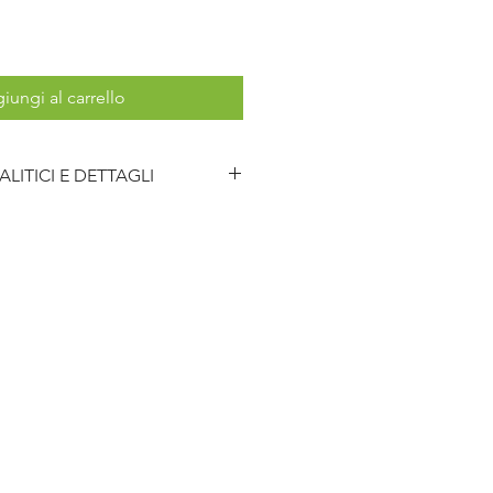
iungi al carrello
ITICI E DETTAGLI
RODOTTO