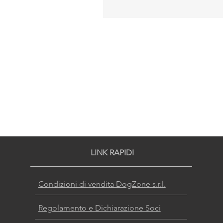
LINK RAPIDI
Condizioni di vendita DogZone s.r.l.
Regolamento e Dichiarazione Soci