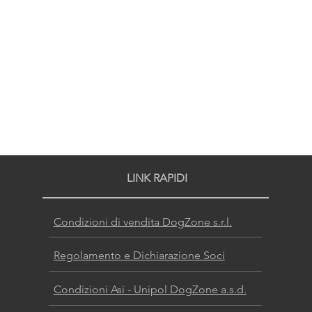
LINK RAPIDI
Condizioni di vendita DogZone s.r.l.
Regolamento e Dichiarazione Soci
Condizioni Asi - Unipol DogZone a.s.d.