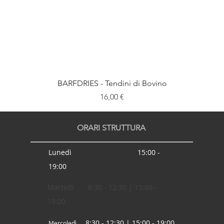
BARFDRIES - Tendini di Bovino
Prezzo
16,00 €
ORARI STRUTTURA
Lunedì 15:00 -
19:00
Martedì 8:30 - 12:30 | 15:00 -
19:00
8:30 - 12:30 | 15:00 - 19:00
Mercoledì