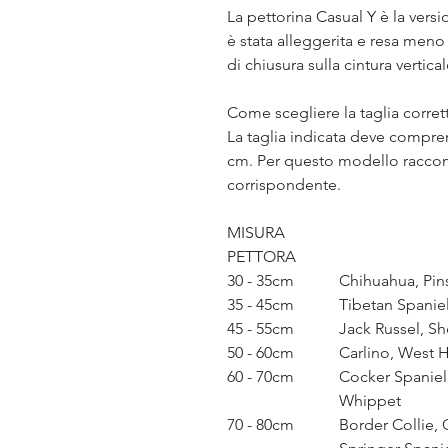
La pettorina Casual Y è la versi
è stata alleggerita e resa meno
di chiusura sulla cintura vertica
Come scegliere la taglia corret
La taglia indicata deve compre
cm. Per questo modello raccom
corrispondente.
MISURA
PETTORA
30 - 35cm
Chihuahua, Pin
35 - 45cm
Tibetan Spanie
45 - 55cm
Jack Russel, S
50 - 60cm
Carlino, West H
60 - 70cm
Cocker Spaniel,
Whippet
70 - 80cm
Border Collie,