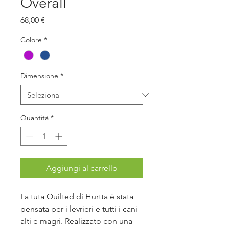
Overall
Prezzo
68,00 €
Colore
*
Dimensione
*
Quantità
*
Aggiungi al carrello
La tuta Quilted di Hurtta è stata
pensata per i levrieri e tutti i cani
alti e magri. Realizzato con una