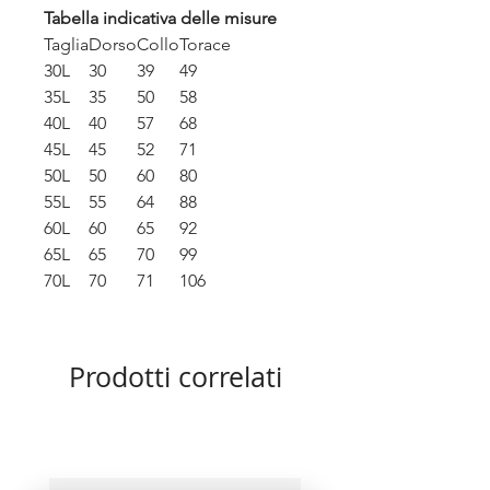
Tabella indicativa delle misure
Taglia
Dorso
Collo
Torace
30L
30
39
49
35L
35
50
58
40L
40
57
68
45L
45
52
71
50L
50
60
80
55L
55
64
88
60L
60
65
92
65L
65
70
99
70L
70
71
106
Prodotti correlati