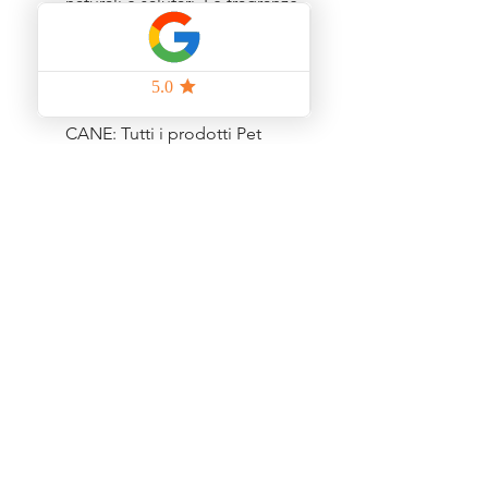
naturali e salutari. Le fragranze
esclusive sono formulate con
ingredienti premurosi e
premium.
SICURO - PER TE E PER IL TUO
CANE: Tutti i prodotti Pet
Head sono privi di parabeni,
tensioattivi o coloranti. I
prodotti sono privi di glutine e
frutta a guscio per sicurezza.
Pet Head è orgogliosamente
vegano e cruelty free.
Quantità: 300ml
Prodotti correlati