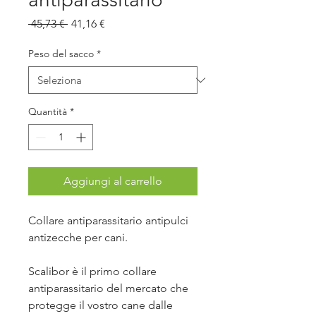
Prezzo
Prezzo
 45,73 € 
41,16 €
regolare
scontato
Peso del sacco
*
Quantità
*
Aggiungi al carrello
Collare antiparassitario antipulci
antizecche per cani.
Scalibor è il primo collare
antiparassitario del mercato che
protegge il vostro cane dalle