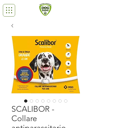
SCALIBOR -
Collare
antiparassitario