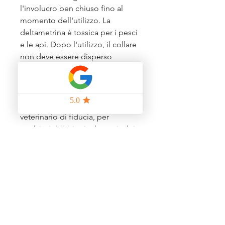
l'involucro ben chiuso fino al
momento dell'utilizzo. La
deltametrina è tossica per i pesci
e le api. Dopo l'utilizzo, il collare
non deve essere disperso
nell'ambiente o nell'acqua.
Questo prodotto deve essere
usato sotto il controllo del vostro
veterinario di fiducia, per
qualsiasi dubbio rivolgetevi a lui
o a noi nella nostra
sezione
consulenze veterinarie
online.
Prodotti correlati