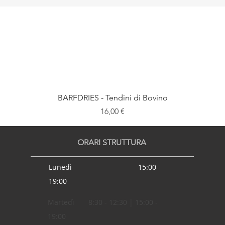
BARFDRIES - Tendini di Bovino
Prezzo
16,00 €
ORARI STRUTTURA
Lunedì 15:00 -
19:00
Martedì 8:30 - 12:30 | 15:00 -
19:00