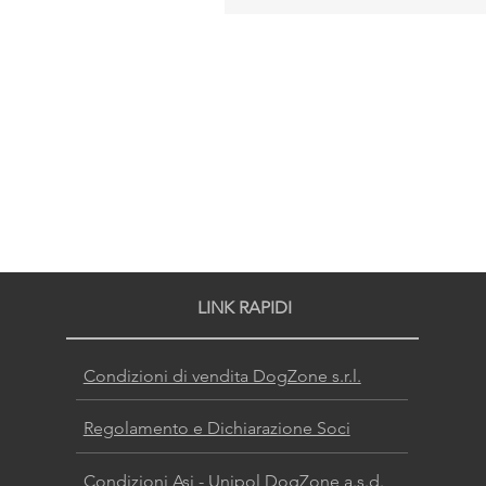
LINK RAPIDI
Condizioni di vendita DogZone s.r.l.
Regolamento e Dichiarazione Soci
Condizioni Asi - Unipol DogZone a.s.d.