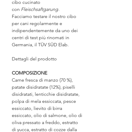
cibo cucinato
con
Fleischsaftgarung
.
Facciamo testare il nostro cibo
per cani regolarmente e
indipendentemente da uno dei
centri di test più rinomati in
Germania, il TÜV SÜD Elab.
Dettagli del prodotto
COMPOSIZIONE
Carne fresca di manzo (70 %),
patate disidratate (12%), piselli
disidratati, lenticchie disidratate,
polpa di mela essiccata, pesce
essiccato, lievito di birra
essiccato, olio di salmone, olio di
oliva pressato a freddo, estratto
di yucca, estratto di cozze dalla