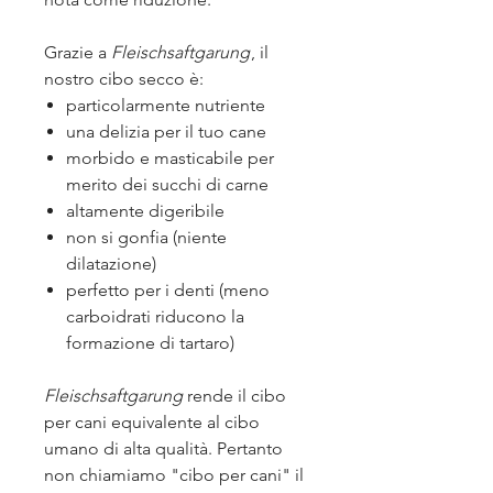
Grazie a
Fleischsaftgarung
, il
nostro cibo secco è:
particolarmente nutriente
una delizia per il tuo cane
morbido e masticabile per
merito dei succhi di carne
altamente digeribile
non si gonfia (niente
dilatazione)
perfetto per i denti (meno
carboidrati riducono la
formazione di tartaro)
Fleischsaftgarung
rende il cibo
per cani equivalente al cibo
umano di alta qualità. Pertanto
non chiamiamo "cibo per cani" il