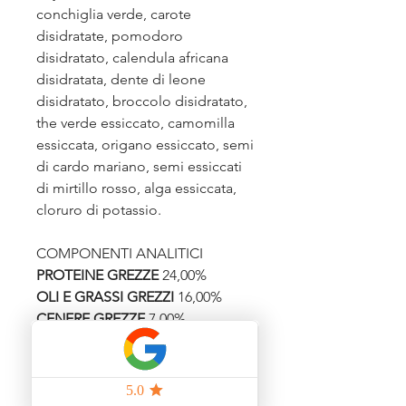
conchiglia verde, carote
disidratate, pomodoro
disidratato, calendula africana
disidratata, dente di leone
disidratato, broccolo disidratato,
the verde essiccato, camomilla
essiccata, origano essiccato, semi
di cardo mariano, semi essiccati
di mirtillo rosso, alga essiccata,
cloruro di potassio.
COMPONENTI ANALITICI
PROTEINE GREZZE
24,00%
OLI E GRASSI GREZZI
16,00%
CENERE GREZZE
7,00%
FIBRA GREZZA
3,50%
CALCIO
1,50%
FOSFORO
0,80%
UMIDITA'
(naturalmente