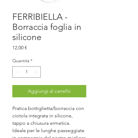
FERRIBIELLA -
Borraccia foglia in
silicone
Prezzo
12,00 €
Quantità
*
Aggiungi al carrello
Pratica bottiglietta/borraccia con
ciotola integrata in silicone,
tappo a chiusura ermetica.
Ideale per le lunghe passeggiate
in compagnia del nostro migliore