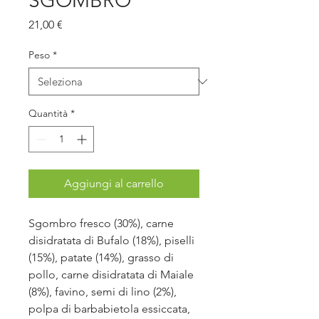
SGOMBRO
Prezzo
21,00 €
Peso
*
Quantità
*
Aggiungi al carrello
Sgombro fresco (30%), carne
disidratata di Bufalo (18%), piselli
(15%), patate (14%), grasso di
pollo, carne disidratata di Maiale
(8%), favino, semi di lino (2%),
polpa di barbabietola essiccata,