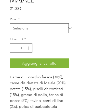
MAIALE
Prezzo
21,00 €
Peso
*
Quantità
*
Aggiungi al carrello
Carne di Coniglio fresca (30%),
carne disidratata di Maiale (20%),
patate (15%), piselli decorticati
(15%), grasso di pollo, farina di
pesce (5%), favino, semi di lino
(2%), polpa di barbabietola