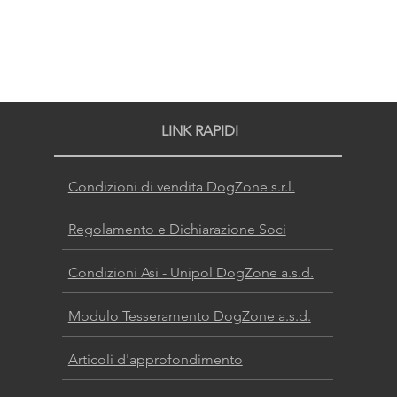
LINK RAPIDI
Condizioni di vendita DogZone s.r.l.
Regolamento e Dichiarazione Soci
Condizioni Asi - Unipol DogZone a.s.d.
Modulo Tesseramento DogZone a.s.d.
Articoli d'approfondimento