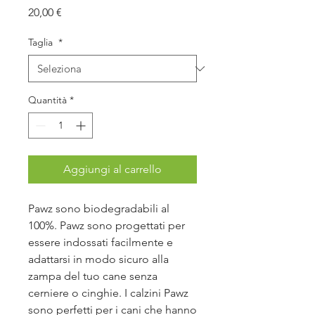
Prezzo
20,00 €
Taglia
*
Quantità
*
Aggiungi al carrello
Pawz sono biodegradabili al
100%. Pawz sono progettati per
essere indossati facilmente e
adattarsi in modo sicuro alla
zampa del tuo cane senza
cerniere o cinghie. I calzini Pawz
sono perfetti per i cani che hanno