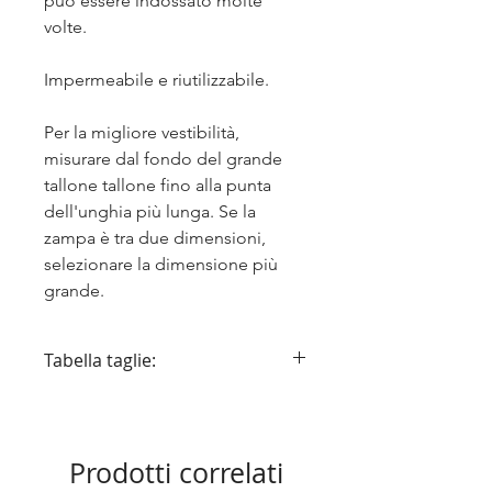
può essere indossato molte
volte.
Impermeabile e riutilizzabile.
Per la migliore vestibilità,
misurare dal fondo del grande
tallone tallone fino alla punta
dell'unghia più lunga. Se la
zampa è tra due dimensioni,
selezionare la dimensione più
grande.
Tabella taglie:
X-Small (arancio)
: Cavalier King
Charles Spaniel, Havanese, Italian
Greyhound, Pug, Toy Poodle, Shih
Prodotti correlati
Tzu