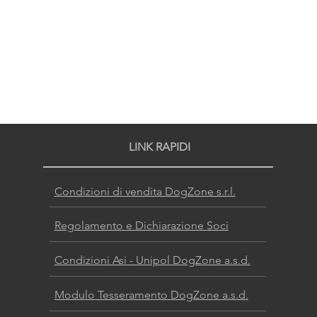
LINK RAPIDI
Condizioni di vendita DogZone s.r.l.
Regolamento e Dichiarazione Soci
Condizioni Asi - Unipol DogZone a.s.d.
Modulo Tesseramento DogZone a.s.d.