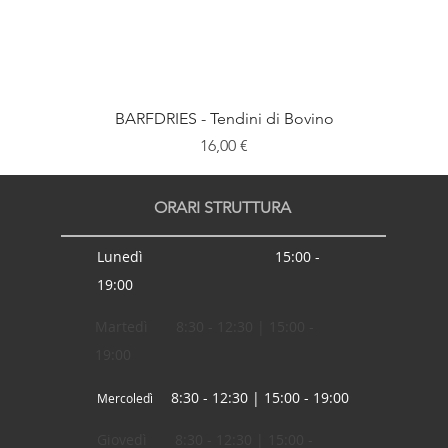
BARFDRIES - Tendini di Bovino
Prezzo
16,00 €
ORARI STRUTTURA
Lunedì 15:00 -
19:00
Martedì 8:30 - 12:30 | 15:00 -
19:00
8:30 - 12:30 | 15:00 - 19:00
Mercoledì
Giovedì 8:30 - 12:30 | 15:00 -