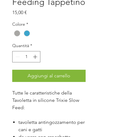
Feeding Tappetino
Prezzo
15,00 €
Colore
*
Quantità
*
Aggiungi al carrello
Tutte le caratteristiche della
Tavoletta in silicone Trixie Slow
Feed:
tavoletta antingozzamento per
cani e gatti
da usare con crocchette,