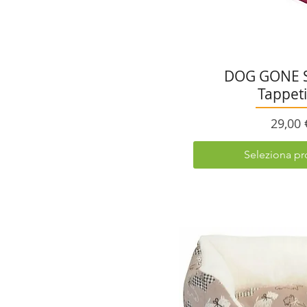
DOG GONE 
Tappet
Prezz
29,00 
Seleziona pr