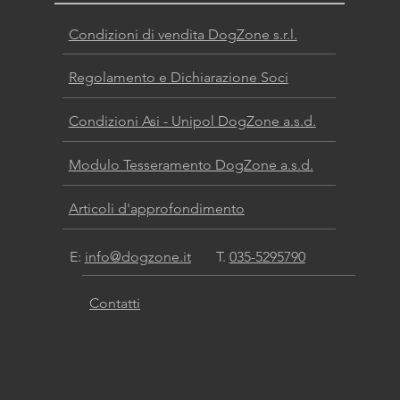
Condizioni di vendita DogZone s.r.l.
Regolamento e Dichiarazione Soci
Condizioni Asi - Unipol DogZone a.s.d.
Modulo Tesseramento DogZone a.s.d.
Articoli d'approfondimento
E:
info@dogzone.it
T.
035-5295790
Contatti