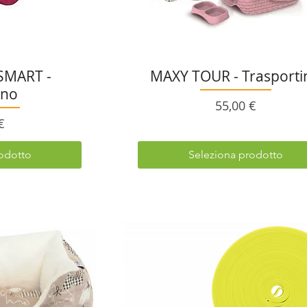
SMART -
MAXY TOUR - Trasporti
ino
Prezzo
55,00 €
o
€
odotto
Seleziona prodotto