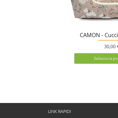
CAMON - Cucci
Prezz
30,00 
Seleziona pr
LINK RAPIDI