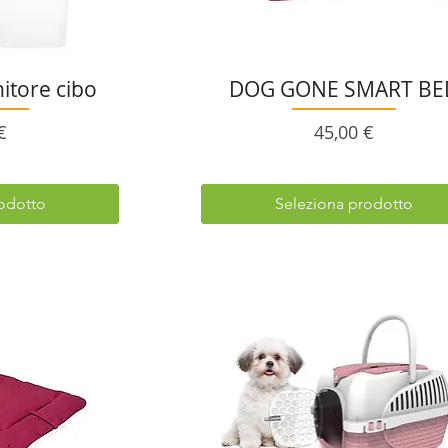
nitore cibo
DOG GONE SMART BE
o
Prezzo
€
45,00 €
odotto
Seleziona prodotto