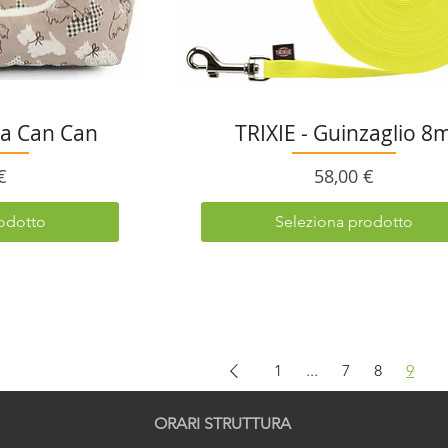
a Can Can
TRIXIE - Guinzaglio 8
o
Prezzo
€
58,00 €
odotto
Seleziona prodotto
1
...
7
8
9
ORARI STRUTTURA