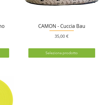
no
CAMON - Cuccia Bau
Prezzo
35,00 €
Seleziona prodotto