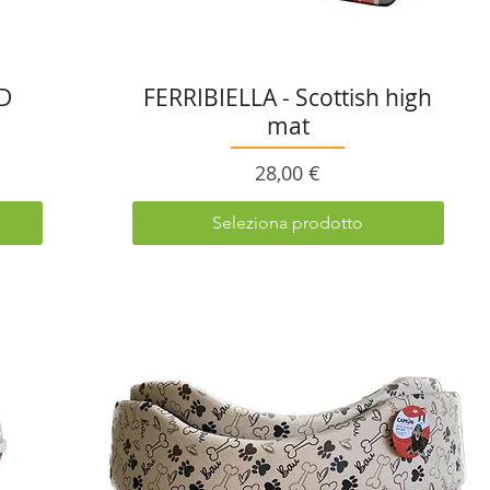
D
FERRIBIELLA - Scottish high
mat
Prezzo
28,00 €
Seleziona prodotto