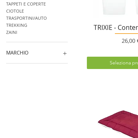
TAPPETI E COPERTE
CIOTOLE
TRASPORTINI/AUTO
TREKKING
TRIXIE - Conte
ZAINI
Prezz
26,00 
MARCHIO
Seleziona pr
CAMON
FABOTEX
FERRIBIELLA
DIRTY DOG
MAJOR DOG
TRIXIE
HURTTA
RUFFWEAR
MPS