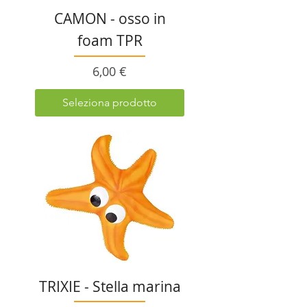
CAMON - osso in
foam TPR
Prezzo
6,00 €
Seleziona prodotto
TRIXIE - Stella marina