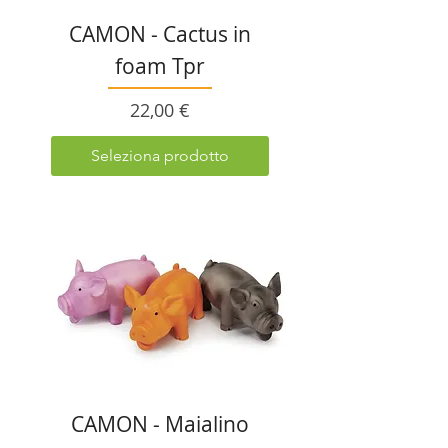
CAMON - Cactus in
foam Tpr
Prezzo
22,00 €
Seleziona prodotto
CAMON - Maialino