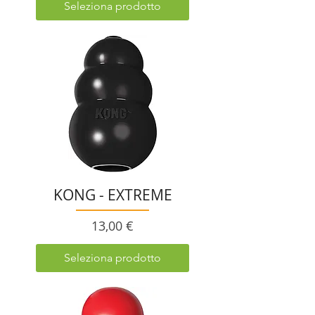
Seleziona prodotto
KONG - EXTREME
Prezzo
13,00 €
Seleziona prodotto