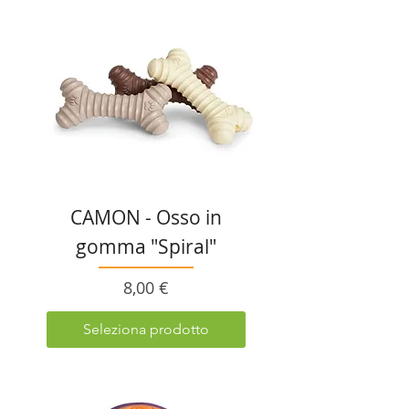
CAMON - Osso in
gomma "Spiral"
Prezzo
8,00 €
Seleziona prodotto