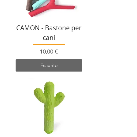
CAMON - Bastone per
cani
Prezzo
10,00 €
Esaurito