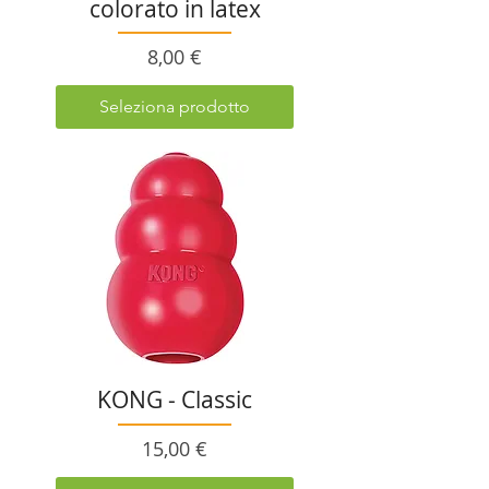
colorato in latex
Prezzo
8,00 €
Seleziona prodotto
KONG - Classic
Prezzo
15,00 €