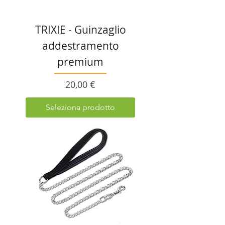
TRIXIE - Guinzaglio
addestramento
premium
Prezzo
20,00 €
Seleziona prodotto