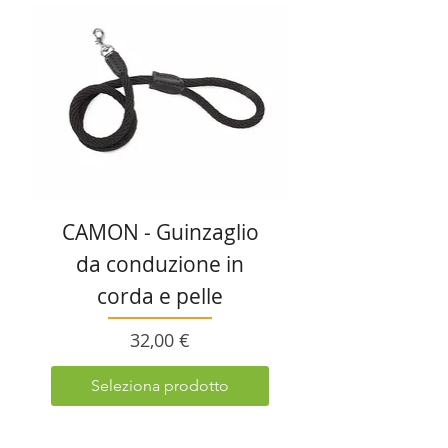
CAMON - Guinzaglio
da conduzione in
corda e pelle
Prezzo
32,00 €
Seleziona prodotto