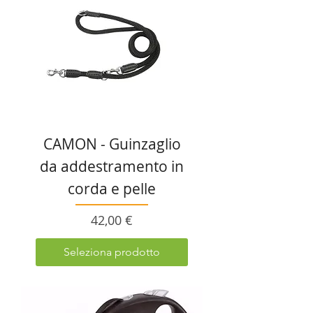
CAMON - Guinzaglio
da addestramento in
corda e pelle
Prezzo
42,00 €
Seleziona prodotto