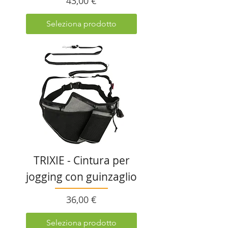
Prezzo
43,00 €
Seleziona prodotto
TRIXIE - Cintura per
jogging con guinzaglio
Prezzo
36,00 €
Seleziona prodotto