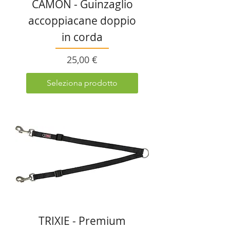
CAMON - Guinzaglio
accoppiacane doppio
in corda
Prezzo
25,00 €
Seleziona prodotto
TRIXIE - Premium