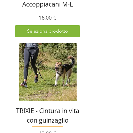
Accoppiacani M-L
Prezzo
16,00 €
Seleziona prodotto
TRIXIE - Cintura in vita
con guinzaglio