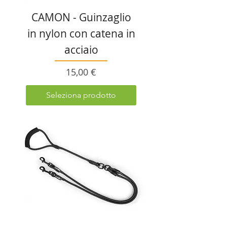
CAMON - Guinzaglio
in nylon con catena in
acciaio
Prezzo
15,00 €
Seleziona prodotto