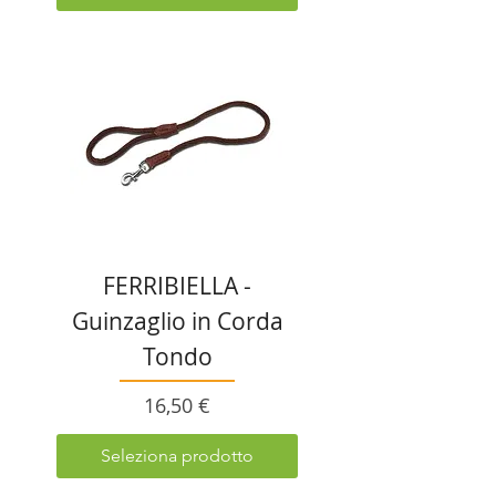
FERRIBIELLA -
Guinzaglio in Corda
Tondo
Prezzo
16,50 €
Seleziona prodotto