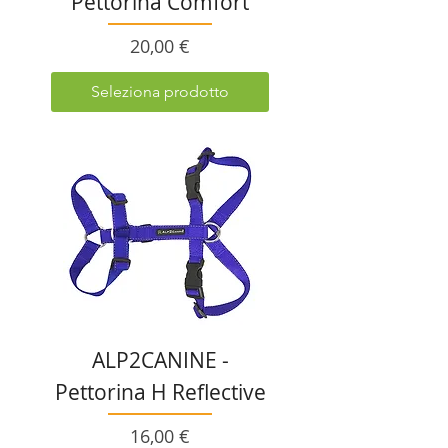
Pettorina Comfort
Prezzo
20,00 €
Seleziona prodotto
ALP2CANINE -
Pettorina H Reflective
Prezzo
16,00 €