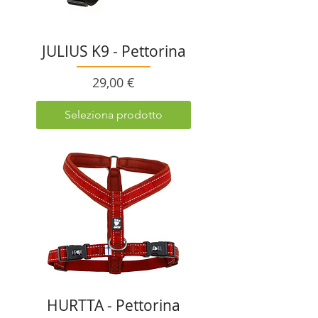
JULIUS K9 - Pettorina
Prezzo
29,00 €
Seleziona prodotto
HURTTA - Pettorina