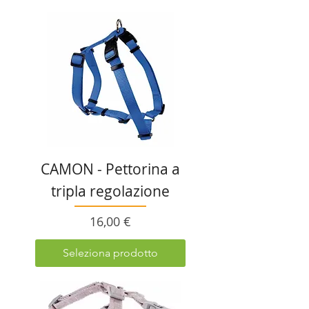
CAMON - Pettorina a
tripla regolazione
Prezzo
16,00 €
Seleziona prodotto