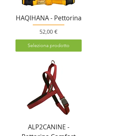
HAQIHANA - Pettorina
Prezzo
52,00 €
Seleziona prodotto
ALP2CANINE -