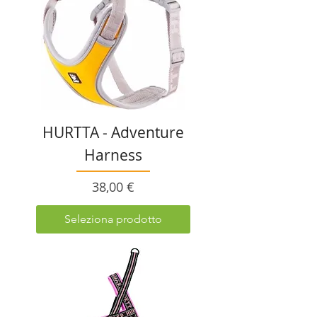
HURTTA - Adventure
Harness
Prezzo
38,00 €
Seleziona prodotto