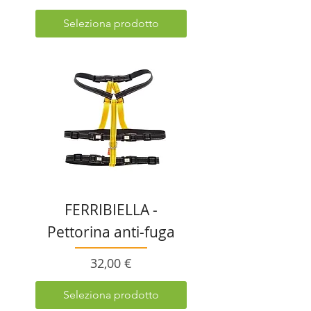
Seleziona prodotto
FERRIBIELLA -
Pettorina anti-fuga
Prezzo
32,00 €
Seleziona prodotto