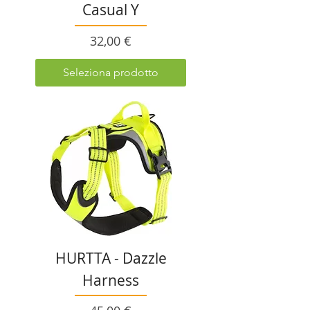
Casual Y
Prezzo
32,00 €
Seleziona prodotto
HURTTA - Dazzle
Harness
Prezzo