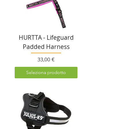
HURTTA - Lifeguard
Padded Harness
Prezzo
33,00 €
Seleziona prodotto