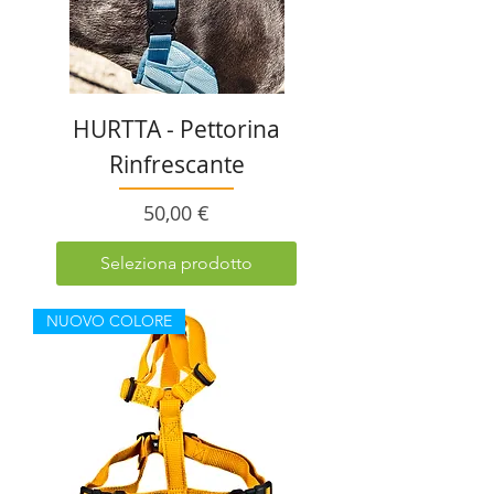
HURTTA - Pettorina
Rinfrescante
Prezzo
50,00 €
Seleziona prodotto
NUOVO COLORE