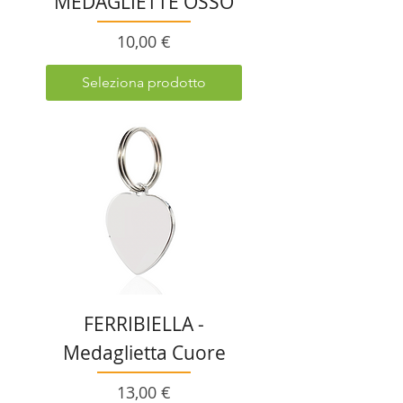
MEDAGLIETTE OSSO
Prezzo
10,00 €
Seleziona prodotto
FERRIBIELLA -
Medaglietta Cuore
Prezzo
13,00 €