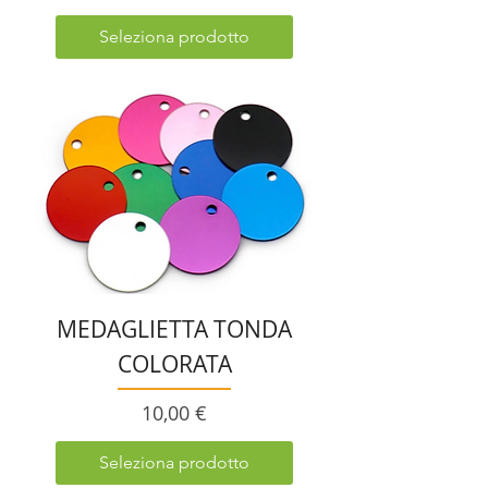
Seleziona prodotto
MEDAGLIETTA TONDA
COLORATA
Prezzo
10,00 €
Seleziona prodotto