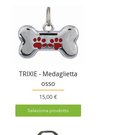
TRIXIE - Medaglietta
osso
Prezzo
15,00 €
Seleziona prodotto