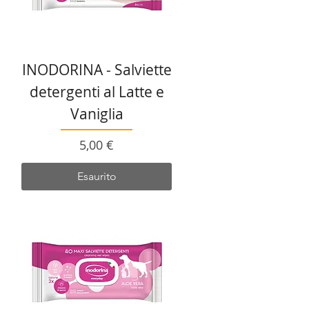
INODORINA - Salviette
detergenti al Latte e
Vaniglia
Prezzo
5,00 €
Esaurito