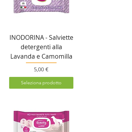
INODORINA - Salviette
detergenti alla
Lavanda e Camomilla
Prezzo
5,00 €
Seleziona prodotto