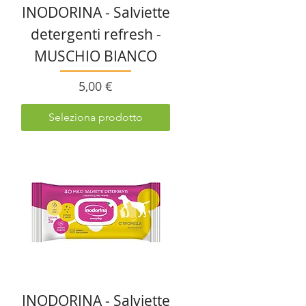
INODORINA - Salviette
detergenti refresh -
MUSCHIO BIANCO
Prezzo
5,00 €
Seleziona prodotto
INODORINA - Salviette