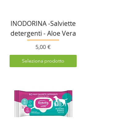
INODORINA -Salviette
detergenti - Aloe Vera
Prezzo
5,00 €
Seleziona prodotto