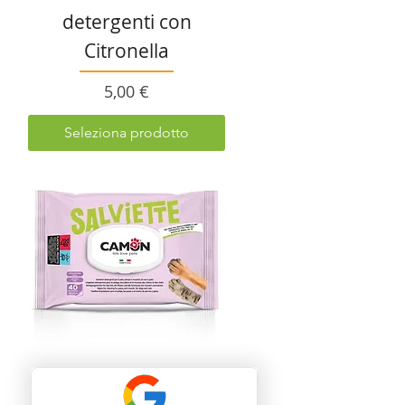
detergenti con
Citronella
Prezzo
5,00 €
Seleziona prodotto
CAMON - Salviette
detergenti - TEA TREE