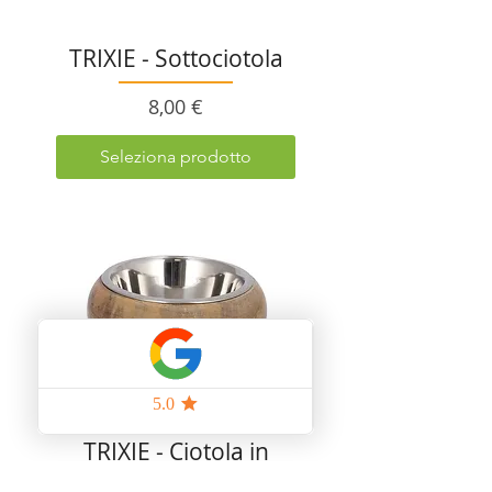
TRIXIE - Sottociotola
Prezzo
8,00 €
Seleziona prodotto
TRIXIE - Ciotola in
Acciaio con bordo in