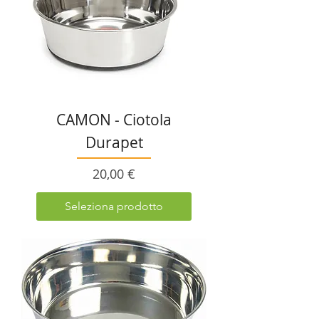
CAMON - Ciotola
Durapet
Prezzo
20,00 €
Seleziona prodotto