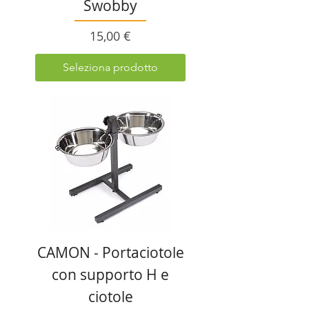
Swobby
Prezzo
15,00 €
Seleziona prodotto
CAMON - Portaciotole
con supporto H e
ciotole