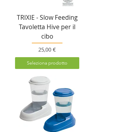
TRIXIE - Slow Feeding
Tavoletta Hive per il
cibo
Prezzo
25,00 €
Seleziona prodotto