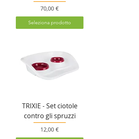
Prezzo
70,00 €
Seleziona prodotto
TRIXIE - Set ciotole
contro gli spruzzi
Prezzo
12,00 €