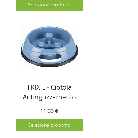
Seleziona prodotto
TRIXIE - Ciotola
Antingozzamento
Prezzo
11,00 €
Seleziona prodotto