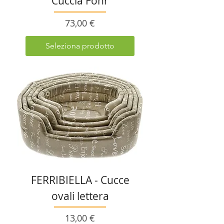
Cuccia Föhr
Prezzo
73,00 €
Seleziona prodotto
FERRIBIELLA - Cucce
ovali lettera
Prezzo
13,00 €