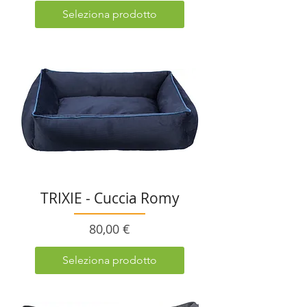
Seleziona prodotto
TRIXIE - Cuccia Romy
Prezzo
80,00 €
Seleziona prodotto