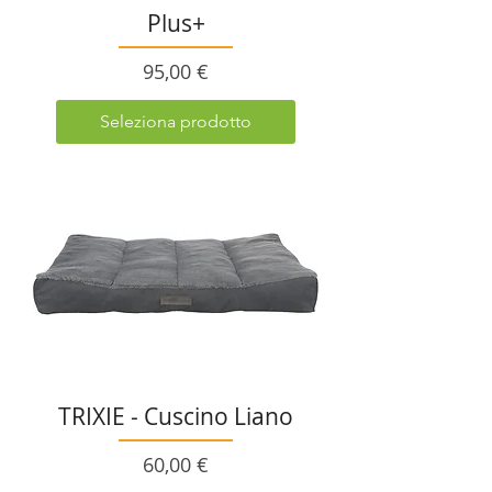
Plus+
Prezzo
95,00 €
Seleziona prodotto
TRIXIE - Cuscino Liano
Prezzo
60,00 €