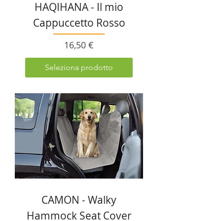
HAQIHANA - Il mio
Cappuccetto Rosso
Prezzo
16,50 €
Seleziona prodotto
CAMON - Walky
Hammock Seat Cover